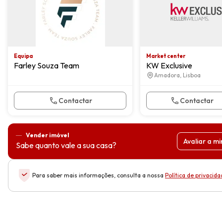
Equipa
Market center
Farley Souza Team
KW Exclusive
Amadora, Lisboa
Contactar
Contactar
Vender imóvel
Avaliar a m
Sabe quanto vale a sua casa?
Para saber mais informações, consulta a nossa
Política de privacid