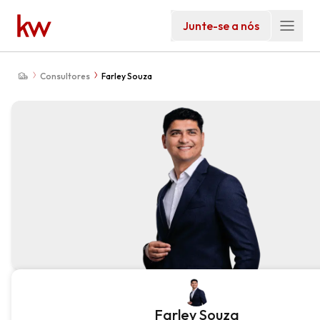
Junte-se a nós
Consultores
Farley Souza
Farley Souza