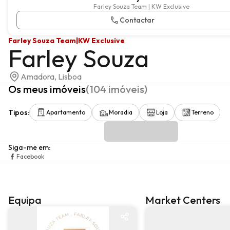
Farley Souza Team | KW Exclusive
Contactar
Farley Souza Team
|
KW Exclusive
Farley Souza
Amadora, Lisboa
Os meus imóveis
(
104
imóveis
)
Tipos
:
Apartamento
Moradia
Loja
Terreno
Siga-me em
:
Facebook
Equipa
Market Centers
Equipa
Market center