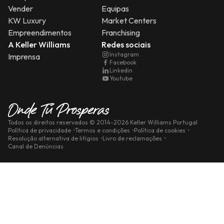
Vender
Equipas
KW Luxury
Market Centers
Empreendimentos
Franchising
A Keller Williams
Redes sociais
Instagram
Imprensa
Facebook
Linkedin
Youtube
Todos os direitos reservados
© 2014-
2026
Keller Williams Portugal
Política de privacidade
Termos e condições
Política de cookies
Resolução alternativa de litígios
Livro de reclamações
Canal de Denúncias