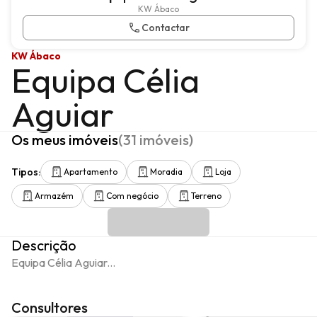
KW Ábaco
Contactar
KW Ábaco
Equipa Célia
Aguiar
Os meus imóveis
(
31
imóveis
)
Tipos
:
Apartamento
Moradia
Loja
Armazém
Com negócio
Terreno
Descrição
Equipa Célia Aguiar...
Consultores